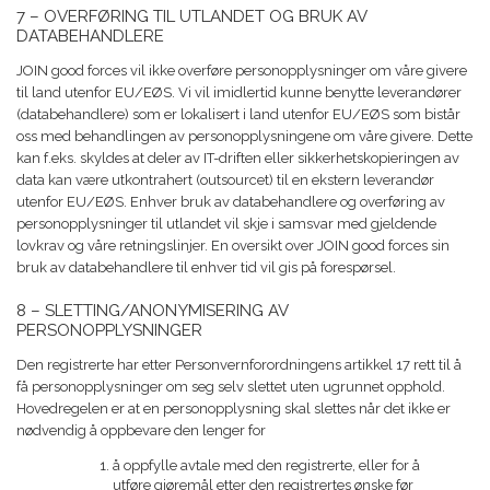
7 – OVERFØRING TIL UTLANDET OG BRUK AV
DATABEHANDLERE
JOIN good forces vil ikke overføre personopplysninger om våre givere
til land utenfor EU/EØS. Vi vil imidlertid kunne benytte leverandører
(databehandlere) som er lokalisert i land utenfor EU/EØS som bistår
oss med behandlingen av personopplysningene om våre givere. Dette
kan f.eks. skyldes at deler av IT-driften eller sikkerhetskopieringen av
data kan være utkontrahert (outsourcet) til en ekstern leverandør
utenfor EU/EØS. Enhver bruk av databehandlere og overføring av
personopplysninger til utlandet vil skje i samsvar med gjeldende
lovkrav og våre retningslinjer. En oversikt over JOIN good forces sin
bruk av databehandlere til enhver tid vil gis på forespørsel.
8 – SLETTING/ANONYMISERING AV
PERSONOPPLYSNINGER
Den registrerte har etter Personvernforordningens artikkel 17 rett til å
få personopplysninger om seg selv slettet uten ugrunnet opphold.
Hovedregelen er at en personopplysning skal slettes når det ikke er
nødvendig å oppbevare den lenger for
å oppfylle avtale med den registrerte, eller for å
utføre gjøremål etter den registrertes ønske før