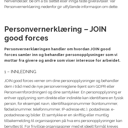
henvendelser, be om å bli slettet eller inngå faste giveravtaler. Vår
Personvernerklæring nedenfor gir utfyllende informasjon om dette.
Personvernerklæring – JOIN
good forces
Personvernerklæringen handler om hvordan JOIN good
forces samler inn og behandler personopplysninger som vi
mottar fra givere og andre som viser interesse for arbeidet.
1 – INNLEDNING
JOIN good forces verner om dine personopplysninger og behandler
dem i tråd med de nye personvernreglene (kjent som GDPR eller
Personvernforordningen) og dine samtykker. En personopplysning er
enhver opplysning som direkte eller indirekte kan identifisere en fysisk
person, for eksempel navn, identifikasjonsnummer (kontonummer,
fødselsnummer, telefonnummer, IP-adresse etc.), postadresse, e-
postadresse og bilder. Et samtykke er en skriftlig eller muntlig
tilbakemelding til organisasjonen på hva ens personopplysninger kan
benyttes til. For frivillige organisasjoner med et ideelt formål kreves