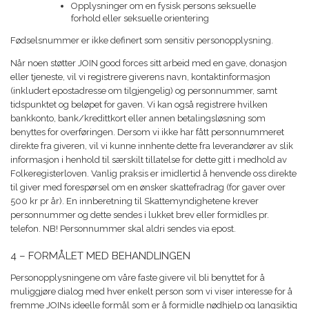
Opplysninger om en fysisk persons seksuelle
forhold eller seksuelle orientering
Fødselsnummer er ikke definert som sensitiv personopplysning.
Når noen støtter JOIN good forces sitt arbeid med en gave, donasjon
eller tjeneste, vil vi registrere giverens navn, kontaktinformasjon
(inkludert epostadresse om tilgjengelig) og personnummer, samt
tidspunktet og beløpet for gaven. Vi kan også registrere hvilken
bankkonto, bank/kredittkort eller annen betalingsløsning som
benyttes for overføringen. Dersom vi ikke har fått personnummeret
direkte fra giveren, vil vi kunne innhente dette fra leverandører av slik
informasjon i henhold til særskilt tillatelse for dette gitt i medhold av
Folkeregisterloven. Vanlig praksis er imidlertid å henvende oss direkte
til giver med forespørsel om en ønsker skattefradrag (for gaver over
500 kr pr år). En innberetning til Skattemyndighetene krever
personnummer og dette sendes i lukket brev eller formidles pr.
telefon. NB! Personnummer skal aldri sendes via epost.
4 – FORMÅLET MED BEHANDLINGEN
Personopplysningene om våre faste givere vil bli benyttet for å
muliggjøre dialog med hver enkelt person som vi viser interesse for å
fremme JOINs ideelle formål som er å formidle nødhjelp og langsiktig