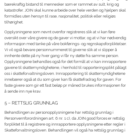
bærekraftig bistand til mennesker som er rammet av sult, krig og
katastrofer. JOIN skal kunne arbeide over hele verden og hjelpen skal
formidles uten hensyn til rase, nasjonalitet, politisk eller religiøs
tilhørighet.
Opplysningene som nevnt ovenfor registreres slik at vi kan føre
oversikt over våre givere og de gaver vi mottar, og at vi har nødvendig
informasjon med tanke på våre bokførings- og regnskapsforpliktelser.
Vi vil også bevare personnummeret til giverne slik at vi slipper å
innhente dette på ny hver gang vi får ny støtte fra samme person.
Opplysningene behandles også for det formål at vi kan innrapportere
gavene til skattemyndighetene, i henhold til rapporteringsplikt pålagt
oss i skatteforvaltningsloven. Innrapportering til skattemyndighetene
innebærer også at du som giver kan få skattefradrag for gaven. For
faste givere som gir ett fast beløp pr måned brukes informasjonen for
å sende inn nye krav.
5 – RETTSLIG GRUNNLAG
Behandlingen av personopplysningene har rettslig grunnlag i
Personvernforordningen art. 6 nr. 1 c), da JOIN good forces er rettslig
forpliktet til å registrere og innrapportere opplysningene etter regler i
Skatteforvaltningsloven. Behandlingen vil også ha rettslig grunnlag i