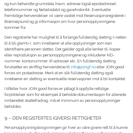
og kun behandle grunndata (navn, adresse (også epostadresse),
telefonnummer og fødselsdato) og gavehistorikk. Eventuelle
fremtidige henvendelser vil være vasket mot Reservasjonsregisteret i
Brønnøysund og gi informasjon om hvor personopplysningene
kommer fra.
Den registrerte har mulighet til å forlange fullstendig sletting («retten
til å bli glemt»), som innebærer at alle opplysninger som kan
identifisere personen slettes. Det gjelder også alle lenker til, kopier
eller reproduksjon av personopplysningene og inkluderer KID-
nummer, kontonummer, IP-adresser etc. En fullstendig sletting
forutsetter en skriftlig henvendelse til
info@joingf.no
eller JOIN good
forces sin postadresse. Merk at en slik fullstendig sletting også
innebærer en sletting av eventuelle reservasjoner mot å bli kontaktet.
I tilfeller hvor JOIN good forces er pålagt å oppfylle rettslige
forpliktelser som for eksempel å beholde dokumentasjon for allerede
innberettet skattefradrag, må et minimum av personopplysninger
beholdes.
9 – DEN REGISTERTES (GIVERS) RETTIGHETER
Personopplysningslovgivningen gir hver av våre givere rett til å kunne