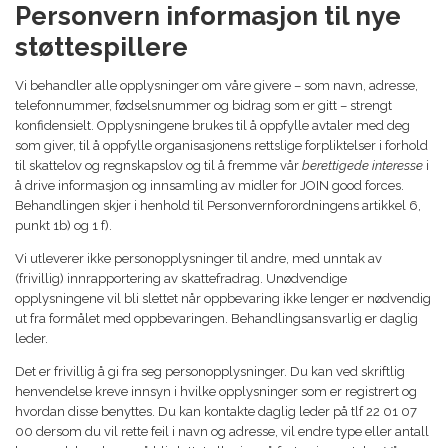
Personvern informasjon til nye
støttespillere
Vi behandler alle opplysninger om våre givere – som navn, adresse,
telefonnummer, fødselsnummer og bidrag som er gitt – strengt
konfidensielt. Opplysningene brukes til å oppfylle avtaler med deg
som giver, til å oppfylle organisasjonens rettslige forpliktelser i forhold
til skattelov og regnskapslov og til å fremme vår
berettigede interesse
i
å drive informasjon og innsamling av midler for JOIN good forces.
Behandlingen skjer i henhold til Personvernforordningens artikkel 6,
punkt 1b) og 1 f).
Vi utleverer ikke personopplysninger til andre, med unntak av
(frivillig) innrapportering av skattefradrag. Unødvendige
opplysningene vil bli slettet når oppbevaring ikke lenger er nødvendig
ut fra formålet med oppbevaringen. Behandlingsansvarlig er daglig
leder.
Det er frivillig å gi fra seg personopplysninger. Du kan ved skriftlig
henvendelse kreve innsyn i hvilke opplysninger som er registrert og
hvordan disse benyttes. Du kan kontakte daglig leder på tlf 22 01 07
00 dersom du vil rette feil i navn og adresse, vil endre type eller antall