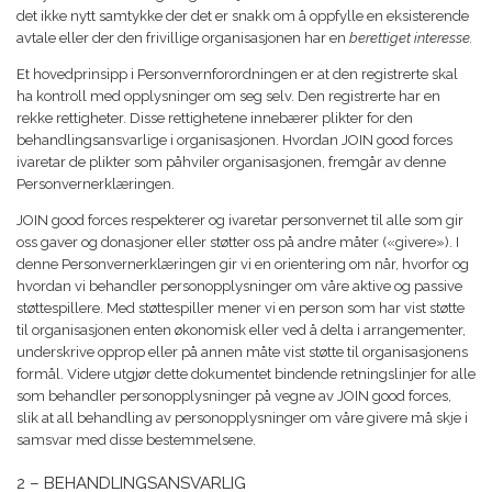
det ikke nytt samtykke der det er snakk om å oppfylle en eksisterende
avtale eller der den frivillige organisasjonen har en
berettiget interesse.
Et hovedprinsipp i Personvernforordningen er at den registrerte skal
ha kontroll med opplysninger om seg selv. Den registrerte har en
rekke rettigheter. Disse rettighetene innebærer plikter for den
behandlingsansvarlige i organisasjonen. Hvordan JOIN good forces
ivaretar de plikter som påhviler organisasjonen, fremgår av denne
Personvernerklæringen.
JOIN good forces respekterer og ivaretar personvernet til alle som gir
oss gaver og donasjoner eller støtter oss på andre måter («givere»). I
denne Personvernerklæringen gir vi en orientering om når, hvorfor og
hvordan vi behandler personopplysninger om våre aktive og passive
støttespillere. Med støttespiller mener vi en person som har vist støtte
til organisasjonen enten økonomisk eller ved å delta i arrangementer,
underskrive opprop eller på annen måte vist støtte til organisasjonens
formål. Videre utgjør dette dokumentet bindende retningslinjer for alle
som behandler personopplysninger på vegne av JOIN good forces,
slik at all behandling av personopplysninger om våre givere må skje i
samsvar med disse bestemmelsene.
2 – BEHANDLINGSANSVARLIG