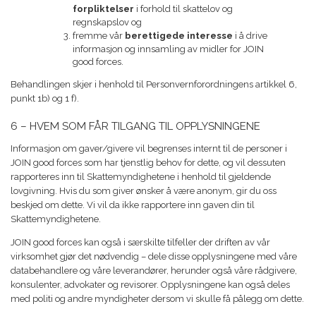
forpliktelser
i forhold til skattelov og
regnskapslov og
fremme vår
berettigede interesse
i å drive
informasjon og innsamling av midler for JOIN
good forces.
Behandlingen skjer i henhold til Personvernforordningens artikkel 6,
punkt 1b) og 1 f).
6 – HVEM SOM FÅR TILGANG TIL OPPLYSNINGENE
Informasjon om gaver/givere vil begrenses internt til de personer i
JOIN good forces som har tjenstlig behov for dette, og vil dessuten
rapporteres inn til Skattemyndighetene i henhold til gjeldende
lovgivning. Hvis du som giver ønsker å være anonym, gir du oss
beskjed om dette. Vi vil da ikke rapportere inn gaven din til
Skattemyndighetene.
JOIN good forces kan også i særskilte tilfeller der driften av vår
virksomhet gjør det nødvendig – dele disse opplysningene med våre
databehandlere og våre leverandører, herunder også våre rådgivere,
konsulenter, advokater og revisorer. Opplysningene kan også deles
med politi og andre myndigheter dersom vi skulle få pålegg om dette.