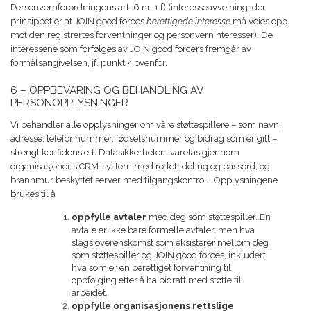
Personvernforordningens art. 6 nr. 1 f) (interesseavveining, der
prinsippet er at JOIN good forces
berettigede interesse
må veies opp
mot den registrertes forventninger og personverninteresser). De
interessene som forfølges av JOIN good forcers fremgår av
formålsangivelsen, jf. punkt 4 ovenfor.
6 – OPPBEVARING OG BEHANDLING AV
PERSONOPPLYSNINGER
Vi behandler alle opplysninger om våre støttespillere – som navn,
adresse, telefonnummer, fødselsnummer og bidrag som er gitt –
strengt konfidensielt. Datasikkerheten ivaretas gjennom
organisasjonens CRM-system med rolletildeling og passord, og
brannmur beskyttet server med tilgangskontroll. Opplysningene
brukes til å
oppfylle avtaler
med deg som støttespiller. En
avtale er ikke bare formelle avtaler, men hva
slags overenskomst som eksisterer mellom deg
som støttespiller og JOIN good forces, inkludert
hva som er en berettiget forventning til
oppfølging etter å ha bidratt med støtte til
arbeidet.
oppfylle organisasjonens rettslige