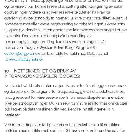
kreve innsyn i hvilke opplysninger vi behandler om vedkommende,
og på visse vilkår kunne kreve bl.a. sletting eller korrigering av slike
opplysninger. Videre kan giverne i enkelte tilfeller ha krav på
overføring av personopplysningene til andre (dataportabilitet) eller til å
protestere mot eller kreve begrensning av behandlingen. Givere som
vil gjøre gjeldende slike rettigheter kan kontakte oss som angitt i punkt
2 ovenfor. Dersom du er uenig i vår behandling av
personopplysninger om deg, kan du sende en klage til vår
personvernrådgiver Øystein Edvin Berg i Orgpro AS
oystein@orgpro.no
eller ta direkte kontakt med Datatilsynet
(
www.datatilsynet.no
).
10 – NETTSIKKERHET OG BRUK AV
INFORMASJONSKAPSLER (COOKIES)
Nettstedet vårt bruker informasjonskapsler for å kartlegge besøkende
og deres bruk. Dette gjør vi for å tilpasse og gjøre nettstedet vårt mest
mulig relevant for våre besøkende. Informasjonskapslene inneholder
ikke personopplysninger. Du kan selv forhindre at informasjonskapsler
blir lagret på datamaskinen din ved å endre innstillingene i din
nettleser.
Ved innmelding som fast giver via nettsiden kobles du til en sikker
nettside med et sikkerhetssertifikat (https) som krypterer dine data før