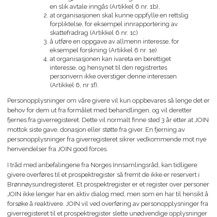
en slik avtale inngås (Artikkel 6 nr. 1b),
at organisasjonen skal kunne oppfylle en rettslig
forpliktelse, for eksempel innrapportering av
skattefradrag (Artikkel 6 nr. 1c)
å utføre en oppgave av allmenn interesse, for
eksempel forskning (Artikkel 6 nr. 1e)
at organisasjonen kan ivareta en berettiget
interesse, og hensynet til den registrertes
personvern ikke overstiger denne interessen
(Artikkel 6, nr 1f).
Personopplysninger om våre givere vil kun oppbevares så lenge det er
behov for dem ut fra formålet med behandlingen, og vil deretter
fjernes fra giverregisteret. Dette vil normalt finne sted 3 år etter at JOIN
mottok siste gave, donasjon eller støtte fra giver. En fjerning av
personopplysninger fra giverregisteret sikrer vedkommende mot nye
henvendelser fra JOIN good forces.
I tråd med anbefalingene fra Norges Innsamlingsråd, kan tidligere
givere overføres til et prospektregister så fremt de ikke er reservert i
Brønnøysundregisteret. Et prospektregister er et register over personer
JOIN ikke lenger har en aktiv dialog med, men som en har til hensikt å
forsøke å reaktivere. JOIN vil ved overføring av personopplysninger fra
giverregisteret til et prospektregister slette unødvendige opplysninger